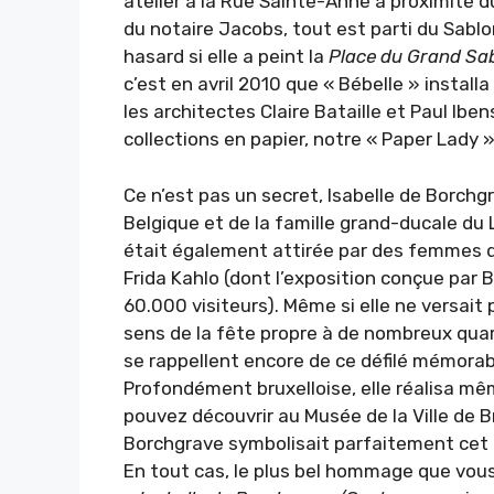
atelier à la Rue Sainte-Anne à proximité du 
du notaire Jacobs, tout est parti du Sablo
hasard si elle a peint la
Place du Grand Sa
c’est en avril 2010 que « Bébelle » instal
les architectes Claire Bataille et Paul Ibe
collections en papier, notre « Paper Lady 
Ce n’est pas un secret, Isabelle de Borchgr
Belgique et de la famille grand-ducale du
était également attirée par des femmes d
Frida Kahlo (dont l’exposition conçue par
60.000 visiteurs). Même si elle ne versait 
sens de la fête propre à de nombreux quart
se rappellent encore de ce défilé mémorabl
Profondément bruxelloise, elle réalisa m
pouvez découvrir au Musée de la Ville de Br
Borchgrave symbolisait parfaitement cet e
En tout cas, le plus bel hommage que vous p