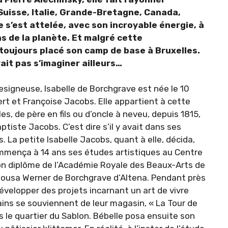
 Suisse, Italie, Grande-Bretagne, Canada,
e s’est attelée, avec son incroyable énergie, à
s de la planète. Et malgré cette
 toujours placé son camp de base à Bruxelles.
ait pas s’imaginer ailleurs…
 designeuse, Isabelle de Borchgrave est née le 10
Albert et Françoise Jacobs. Elle appartient à cette
es, de père en fils ou d’oncle à neveu, depuis 1815,
iste Jacobs. C’est dire s’il y avait dans ses
 La petite Isabelle Jacobs, quant à elle, décida,
 commença à 14 ans ses études artistiques au Centre
 son diplôme de l’Académie Royale des Beaux-Arts de
 épousa Werner de Borchgrave d’Altena. Pendant près
développer des projets incarnant un art de vivre
ains se souviennent de leur magasin, « La Tour de
ns le quartier du Sablon. Bébelle posa ensuite son