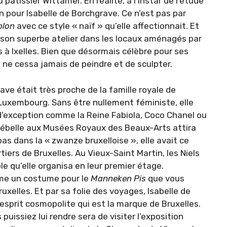
pâtissier Wittamer. En réalité, à l’instar de l’étude
n pour Isabelle de Borchgrave. Ce n’est pas par
blon
avec ce style « naïf » qu’elle affectionnait. Et
la son superbe atelier dans les locaux aménagés par
ns à Ixelles. Bien que désormais célèbre pour ses
» ne cessa jamais de peindre et de sculpter.
ave était très proche de la famille royale de
 Luxembourg. Sans être nullement féministe, elle
’exception comme la Reine Fabiola, Coco Chanel ou
 Bébelle aux Musées Royaux des Beaux-Arts attira
pas dans la « zwanze bruxelloise », elle avait ce
iers de Bruxelles. Au Vieux-Saint Martin, les Niels
e qu’elle organisa en leur premier étage.
ême un costume pour le
Manneken Pis
que vous
uxelles. Et par sa folie des voyages, Isabelle de
sprit cosmopolite qui est la marque de Bruxelles.
uissiez lui rendre sera de visiter l’exposition