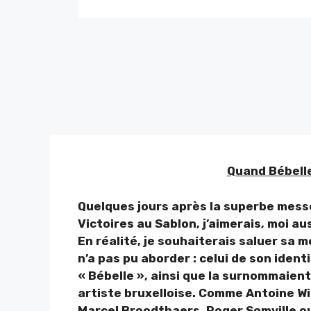
Quand Bébelle
Quelques jours après la superbe messe
Victoires au Sablon, j’aimerais, moi a
En réalité, je souhaiterais saluer sa 
n’a pas pu aborder : celui de son ident
« Bébelle », ainsi que la surnommaient
artiste bruxelloise. Comme Antoine Wi
Marcel Broodthaers, Roger Somville ou 