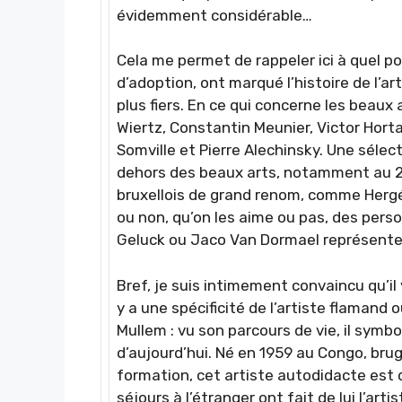
évidemment considérable…
Cela me permet de rappeler ici à quel po
d’adoption, ont marqué l’histoire de l’a
plus fiers. En ce qui concerne les beaux 
Wiertz, Constantin Meunier, Victor Hort
Somville et Pierre Alechinsky. Une sélec
dehors des beaux arts, notamment au 2
bruxellois de grand renom, comme Hergé, B
ou non, qu’on les aime ou pas, des pers
Geluck ou Jaco Van Dormael représente
Bref, je suis intimement convaincu qu’il y
y a une spécificité de l’artiste flamand 
Mullem : vu son parcours de vie, il symbo
d’aujourd’hui. Né en 1959 au Congo, bru
formation, cet artiste autodidacte est 
séjours à l’étranger ont fait de lui l’artis