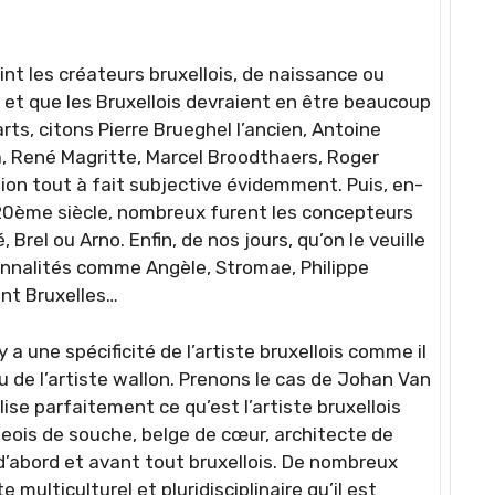
int les créateurs bruxellois, de naissance ou
rt et que les Bruxellois devraient en être beaucoup
arts, citons Pierre Brueghel l’ancien, Antoine
a, René Magritte, Marcel Broodthaers, Roger
tion tout à fait subjective évidemment. Puis, en-
0ème siècle, nombreux furent les concepteurs
rel ou Arno. Enfin, de nos jours, qu’on le veuille
onnalités comme Angèle, Stromae, Philippe
nt Bruxelles…
 a une spécificité de l’artiste bruxellois comme il
ou de l’artiste wallon. Prenons le cas de Johan Van
lise parfaitement ce qu’est l’artiste bruxellois
geois de souche, belge de cœur, architecte de
d’abord et avant tout bruxellois. De nombreux
te multiculturel et pluridisciplinaire qu’il est